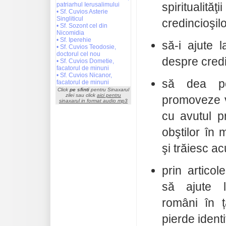
spirituali
patriarhul Ierusalimului
• Sf. Cuvios Asterie
Singliticul
credincioşil
• Sf. Sozont cel din
Nicomidia
• Sf. Iperehie
să-i ajute 
• Sf. Cuvios Teodosie,
doctorul cel nou
despre credi
• Sf. Cuvios Dometie,
facatorul de minuni
• Sf. Cuvios Nicanor,
să dea pos
facatorul de minuni
Click
pe sfinti
pentru Sinaxarul
zilei sau click
aici pentru
promoveze v
sinaxarul in format audio mp3
cu avutul pr
obştilor în 
şi trăiesc a
prin articol
să ajute l
români în ț
pierde identi