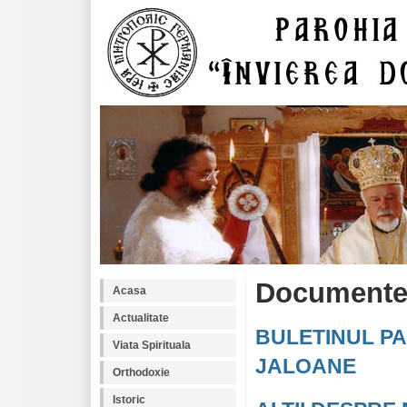
Document
Acasa
Actualitate
BULETINUL PA
Viata Spirituala
JALOANE
Orthodoxie
Istoric