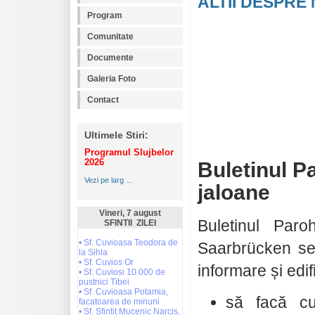
ALTII DESPRE 
Program
Comunitate
Documente
Galeria Foto
Contact
Ultimele Stiri:
Programul Slujbelor
2026
Buletinul P
Vezi pe larg ...
jaloane
Vineri, 7 august
Buletinul Par
SFINTII ZILEI
• Sf. Cuvioasa Teodora de
Saarbrücken se
la Sihla
• Sf. Cuvios Or
informare și edi
• Sf. Cuviosi 10.000 de
pustnici Tibei
• Sf. Cuvioasa Potamia,
să facă cu
facatoarea de minuni
• Sf. Sfintit Mucenic Narcis,